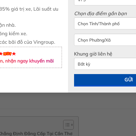
85% giá trị xe, Lãi suất ưu
VF6 
Chọn địa điểm gần bạn
Giá n
tận nhà.
Giá ư
ăng kiểm xe.
 các bãi đỗ của Vingroup.
Khung giờ liên hệ
tin, nhận ngay khuyến mãi
– Khẳng Định Đẳng Cấp Tại Cần Thơ