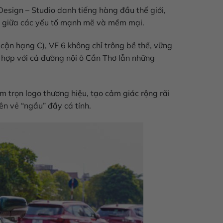
esign – Studio danh tiếng hàng đầu thế giới,
hảo giữa các yếu tố mạnh mẽ và mềm mại.
 cận hạng C), VF 6 không chỉ trông bề thế, vững
hợp với cả đường nội ô Cần Thơ lẫn những
ôm trọn logo thương hiệu, tạo cảm giác rộng rãi
ên vẻ “ngầu” đầy cá tính.