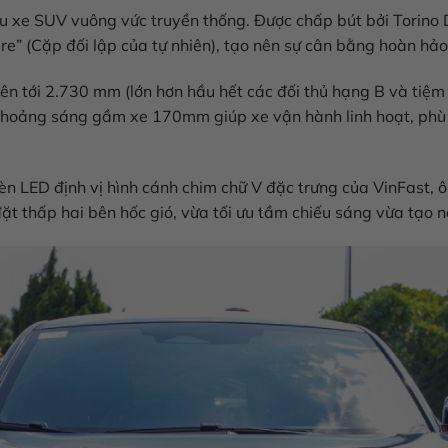
u xe SUV vuông vức truyền thống. Được chấp bút bởi Torino D
ature” (Cặp đối lập của tự nhiên), tạo nên sự cân bằng hoàn 
 lên tới 2.730 mm (lớn hơn hầu hết các đối thủ hạng B và tiệm
 Khoảng sáng gầm xe 170mm giúp xe vận hành linh hoạt, phù 
 đèn LED định vị hình cánh chim chữ V đặc trưng của VinFast, 
t thấp hai bên hốc gió, vừa tối ưu tầm chiếu sáng vừa tạo n