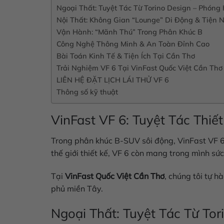
Ngoại Thất: Tuyệt Tác Từ Torino Design – Phóng
Nội Thất: Không Gian “Lounge” Di Động & Tiện 
Vận Hành: “Mãnh Thú” Trong Phân Khúc B
Công Nghệ Thông Minh & An Toàn Đỉnh Cao
Bài Toán Kinh Tế & Tiện Ích Tại Cần Thơ
Trải Nghiệm VF 6 Tại VinFast Quốc Việt Cần Thơ
LIÊN HỆ ĐẶT LỊCH LÁI THỬ VF 6
Thông số kỹ thuật
VinFast VF 6: Tuyệt Tác Thi
Trong phân khúc B-SUV sôi động,
VinFast VF 
thế giới thiết kế, VF 6 còn mang trong mình sứ
Tại
VinFast Quốc Việt Cần Thơ
, chúng tôi tự 
phủ miền Tây.
Ngoại Thất: Tuyệt Tác Từ To