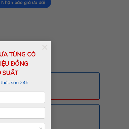
Nhận báo giá ưu đãi
×
HƯA TỪNG CÓ
 VF6
RIỆU ĐỒNG
0 SUẤT
Eco Vin 2025
 thúc sau 24h
iêm yết:
632.66 Triệu
u đãi: Liên hệ
Eco Vin 2026
iêm yết:
647.66 Triệu
u đãi: Liên hệ