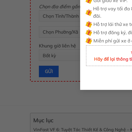
Gói giao xe VIP.
Chọn địa điểm gần bạn
Hỗ trợ vay tối đa 
đãi.
Hỗ trợ lái thử xe 
Hỗ trợ đăng ký, đ
Miễn phí gửi xe ở
Khung giờ liên hệ
Hãy để lại thông 
Mục lục
VinFast VF 6: Tuyệt Tác Thiết Kế & Công Nghệ 