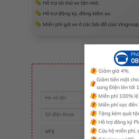
Hỗ trợ lái thử xe tận nhà.
Hỗ trợ đăng ký, đăng kiểm xe.
Miễn phí gửi xe ở các bãi đỗ của Vingroup
Phò
☎
08
Giảm giá 4%.
Báo giá
Giảm tiền mặt cho
sang Điện lên tới 
Miễn phí 100% lệ 
Miễn phí sạc đến
Tặng kèm quà tặn
Hỗ trợ đăng ký Pl
Cứu hộ miễn phí, 