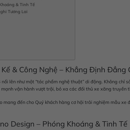
 Khoáng & Tinh Tế
Nghi Tương Lai
ết Kế & Công Nghệ – Khẳng Định Đẳng
6
nổi lên như một “tác phẩm nghệ thuật” di động. Không chỉ s
c mạnh vận hành vượt trội, bỏ xa các đối thủ xe xăng truyền 
hào mang đến cho Quý khách hàng cơ hội trải nghiệm mẫu xe 
rino Design – Phóng Khoáng & Tinh Tế