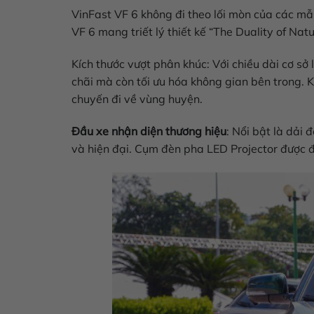
VinFast VF 6
không đi theo lối mòn của các mẫ
VF 6 mang triết lý thiết kế “The Duality of N
Kích thước vượt phân khúc: Với chiều dài cơ sở
chãi mà còn tối ưu hóa không gian bên trong.
chuyến đi về vùng huyện.
Đầu xe nhận diện thương hiệu
: Nổi bật là dải
và hiện đại. Cụm đèn pha LED Projector được đặ