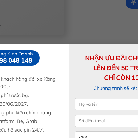
.
ng Kinh Doanh
NHẬN ƯU ĐÃI C
98 048 148
Các mẫu VinFast
LÊN ĐẾN 50 T
CHỈ CÒN 1
 khách hàng đổi xe Xăng
VF6 
100tr.
Chương trình sẽ kết
Giá n
phí trước bạ.
Giá ư
 30/06/2027.
g phụ kiện chính hãng.
VF6 
atform, Be, Grab.
Giá n
cứu hộ sạc pin 24/7.
Giá ư